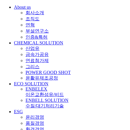
About us
회사소개
조직도
연혁
부설연구소
인증&특허
CHEMICAL SOLUTION
산업유
금속가공유
연료첨가제
그리스
POWER GOOD SHOT
윤활유제조공정
ECO SOLUTION
ENBELEX
이온교환섬유/비드
ENBELL SOLUTION
수질/대기처리기술
ESG
윤리경영
품질경영
환경경영