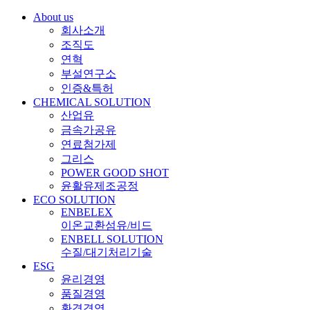
About us
회사소개
조직도
연혁
부설연구소
인증&특허
CHEMICAL SOLUTION
산업유
금속가공유
연료첨가제
그리스
POWER GOOD SHOT
윤활유제조공정
ECO SOLUTION
ENBELEX
이온교환섬유/비드
ENBELL SOLUTION
수질/대기처리기술
ESG
윤리경영
품질경영
환경경영